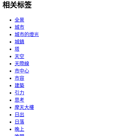
相关标签
全景
城市
城市的燈光
城鎮
塔
天空
天際線
市中心
市容
建築
引力
思考
摩天大樓
日出
日落
晚上