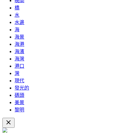
晚間
橋
水
水邊
海
海景
海港
海濱
海灣
港口
灣
現代
發光的
碼頭
美景
黎明